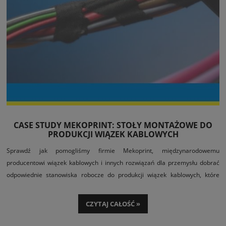
CASE STUDY MEKOPRINT: STOŁY MONTAŻOWE DO
PRODUKCJI WIĄZEK KABLOWYCH
Sprawdź jak pomogliśmy firmie Mekoprint, międzynarodowemu
producentowi wiązek kablowych i innych rozwiązań dla przemysłu dobrać
odpowiednie stanowiska robocze do produkcji wiązek kablowych, które
poprawiły wydajność zakładu produkcyjnego w Polsce dzięki optymalizacji
procesów montażowych za pomocą ergonomicznych stołów montażowych z
CZYTAJ CAŁOŚĆ »
wielostopniową regulacją wysokości, pochyłu i rozmiarów powierzchni
roboczej.