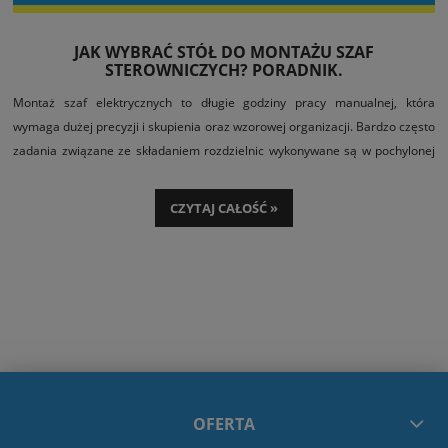
JAK WYBRAĆ STÓŁ DO MONTAŻU SZAF
STEROWNICZYCH? PORADNIK.
Montaż szaf elektrycznych to długie godziny pracy manualnej, która
wymaga dużej precyzji i skupienia oraz wzorowej organizacji. Bardzo często
zadania związane ze składaniem rozdzielnic wykonywane są w pochylonej
pozycji, dostęp do płyty lub szafy jest utrudniony z uwagi na stopniowo
powiększającą się liczbę zamontowanych urządzeń i wykonanych połączeń,
CZYTAJ CAŁOŚĆ »
kablowych. Na dłuższą metę jest to niekomfortowe dla montera, zwiększa
ryzyko doznania urazu i znacznie spowalnia pracę. Dlatego niezwykle
istotne jest wybranie odpowiedniego wyposażenia stanowiska pracy i
właściwa organizacja przestrzeni roboczej w pomieszczeniu, w którym
dokonywany jest montaż. Krótko mówiąc, prowizoryczne stanowisko zbite z
palet nie wystarczy.
OFERTA