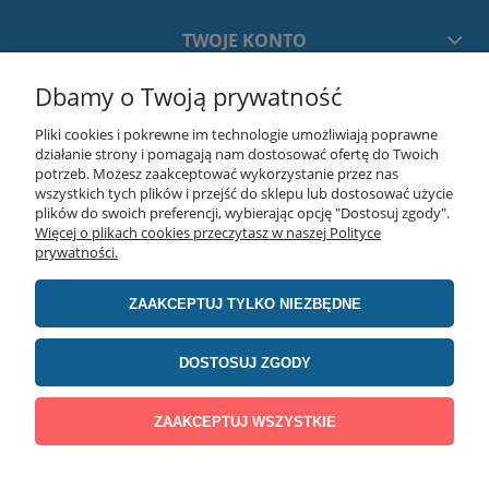
TWOJE KONTO
Dbamy o Twoją prywatność
PŁATNOŚCI I DOSTAWA
Pliki cookies i pokrewne im technologie umożliwiają poprawne
działanie strony i pomagają nam dostosować ofertę do Twoich
INFORMACJE
potrzeb. Możesz zaakceptować wykorzystanie przez nas
wszystkich tych plików i przejść do sklepu lub dostosować użycie
plików do swoich preferencji, wybierając opcję "Dostosuj zgody".
Więcej o plikach cookies przeczytasz w naszej Polityce
O NAS
prywatności.
ZAAKCEPTUJ TYLKO NIEZBĘDNE
realizacja:
advertnet.pl
DOSTOSUJ ZGODY
Producent stołów montażowych Jabama | Lawendowa 75, 05-311 Chrośla | E-
mail: marketing@jabama.pl | Tel. 790 440 232 | NIP: 8222384494 | REGON:
387782592
ZAAKCEPTUJ WSZYSTKIE