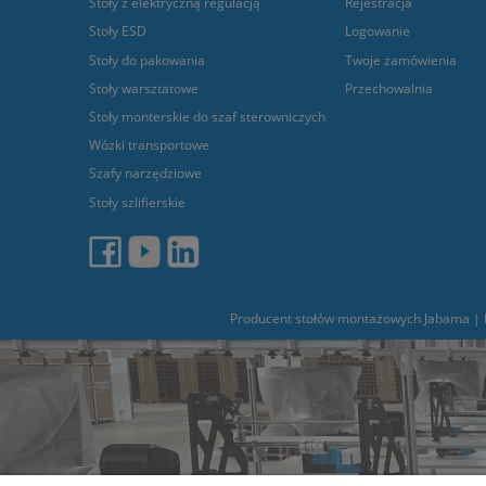
Stoły z elektryczną regulacją
Rejestracja
Stoły ESD
Logowanie
Stoły do pakowania
Twoje zamówienia
Stoły warsztatowe
Przechowalnia
Stoły monterskie do szaf sterowniczych
Wózki transportowe
Szafy narzędziowe
Stoły szlifierskie
Producent stołów montażowych Jabama | L