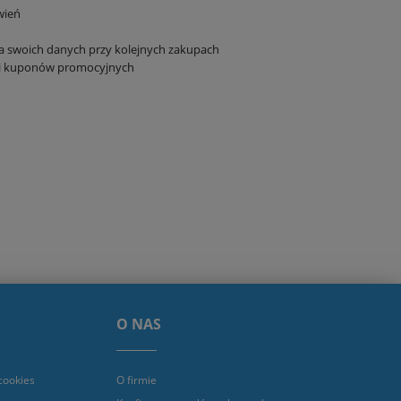
wień
a swoich danych przy kolejnych zakupach
 i kuponów promocyjnych
O NAS
cookies
O firmie