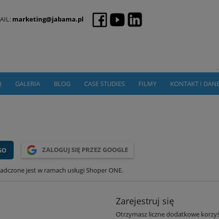
AIL:
marketing@jabama.pl
Q
GALERIA
BLOG
CASE STUDIES
FILMY
KONTAKT I DAN
ZALOGUJ SIĘ PRZEZ GOOGLE
adczone jest w ramach usługi Shoper ONE.
Zarejestruj się
Otrzymasz liczne dodatkowe korzyś