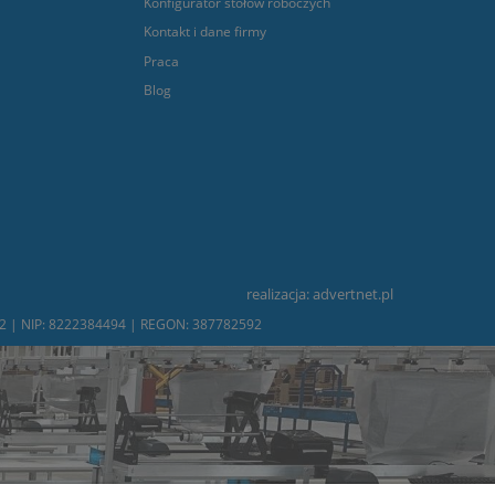
Konfigurator stołów roboczych
Kontakt i dane firmy
Praca
Blog
realizacja:
advertnet.pl
232 | NIP: 8222384494 | REGON: 387782592