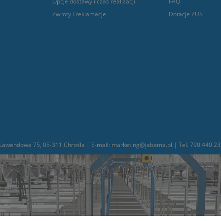
Opcje dostawy i czas realizacji
FAQ
Zwroty i reklamacje
Dotacje ZUS
awendowa 75, 05-311 Chrośla | E-mail: marketing@jabama.pl | Tel. 790 440 