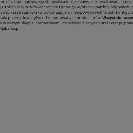
oru i zakupu najlepszego stanowiska możesz zawsze skonsultować z naszy
ię z Tobą naszym doświadczeniem i pomogą wybrać najbardziej odpowiedn
zować każde stanowisko, wykonując je w nietypowych wymiarach, konfigur
 koła przemysłowe tylko od renomowanych producentów.
Wszystkie nasze
 w naszym sklepie internetowym i do składania zapytań przez czat (w pra
@jabama.pl.