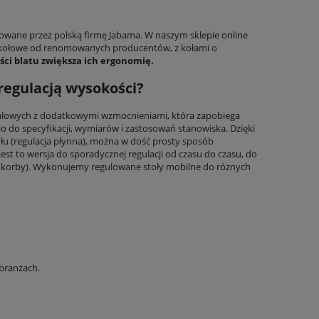
kowane przez polską firmę Jabama. W naszym sklepie online
 kołowe od renomowanych producentów, z kołami o
ci blatu zwiększa ich ergonomię.
regulacją wysokości?
i stalowych z dodatkowymi wzmocnieniami, która zapobiega
 do specyfikacji, wymiarów i zastosowań stanowiska. Dzięki
ołu (regulacja płynna), można w dość prosty sposób
t to wersja do sporadycznej regulacji od czasu do czasu, do
cą korby). Wykonujemy regulowane stoły mobilne do różnych
branżach.