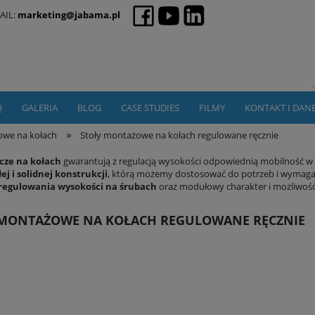
AIL:
marketing@jabama.pl
Q
GALERIA
BLOG
CASE STUDIES
FILMY
KONTAKT I DAN
»
owe na kołach
Stoły montażowe na kołach regulowane ręcznie
ocze na kołach
gwarantują z regulacją wysokości odpowiednią mobilność w 
j i solidnej konstrukcji
, którą możemy dostosować do potrzeb i wymaga
regulowania wysokości na śrubach
oraz modułowy charakter i możliwość
 MONTAŻOWE NA KOŁACH REGULOWANE RĘCZNIE