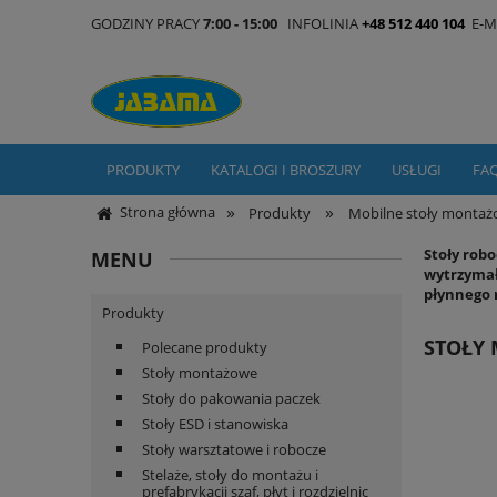
GODZINY PRACY
7:00 - 15:00
INFOLINIA
+48 512 440 104
E-M
PRODUKTY
KATALOGI I BROSZURY
USŁUGI
FA
»
»
Strona główna
Produkty
Mobilne stoły montaż
Stoły rob
MENU
wytrzymałe
płynnego 
Produkty
STOŁY
Polecane produkty
Stoły montażowe
Stoły do pakowania paczek
Stoły ESD i stanowiska
Stoły warsztatowe i robocze
Stelaże, stoły do montażu i
prefabrykacji szaf, płyt i rozdzielnic