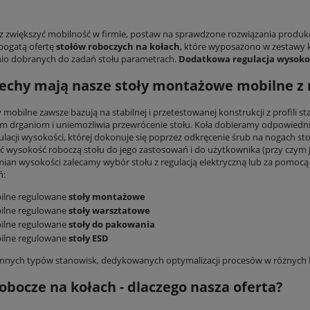
esz zwiększyć mobilność w firmie, postaw na sprawdzone rozwiązania produ
 bogatą ofertę
stołów roboczych na kołach
, które wyposażono w zestawy
io dobranych do zadań stołu parametrach.
Dodatkowa regulacja wysokoś
cechy mają nasze stoły montażowe mobilne z 
y mobilne zawsze bazują na stabilnej i przetestowanej konstrukcji z profil
 drganiom i uniemożliwia przewrócenie stołu. Koła dobieramy odpowiednio
gulacji wysokości, której dokonuje się poprzez odkręcenie śrub na nogach st
 wysokość roboczą stołu do jego zastosowań i do użytkownika (przy czym jes
mian wysokości zalecamy wybór stołu z regulacją elektryczną lub za pomo
ń:
ilne regulowane
stoły montażowe
ilne regulowane
stoły warsztatowe
ilne regulowane
stoły do pakowania
ilne regulowane
stoły ESD
 innych typów stanowisk, dedykowanych optymalizacji procesów w różnych 
robocze na kołach - dlaczego nasza oferta?