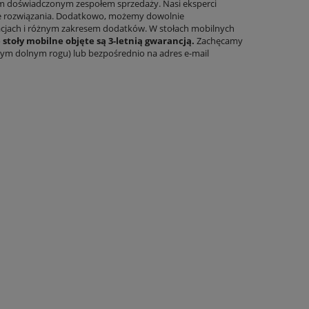
m doświadczonym zespołem sprzedaży. Nasi eksperci
ie rozwiązania. Dodatkowo, możemy dowolnie
acjach i różnym zakresem dodatków. W stołach mobilnych
 stoły mobilne objęte są 3-letnią gwarancją.
Zachęcamy
wym dolnym rogu) lub bezpośrednio na adres e-mail