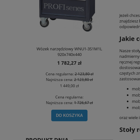
Jeżeli chc
znajdziesz
odpowiedn
Jakie 
Wózek narzędziowy WNU1-3S1M1L
Nasze stoł
920x740x440
nadmiernym
ręcznej re
1 782,27 zł
dostosować
częstych z
Cena regularna:
2 123,80 zł
zastosowa
Najniższa cena:
2 123,80 zł
1 449,00 zł
mob
mob
Cena regularna:
mob
Najniższa cena:
1 726,67 zł
mob
DO KOSZYKA
oraz wiele
Stoły 
PRODUKT DNIA