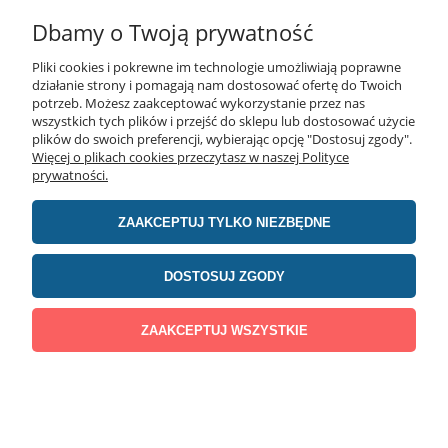
Dbamy o Twoją prywatność
Pliki cookies i pokrewne im technologie umożliwiają poprawne
działanie strony i pomagają nam dostosować ofertę do Twoich
potrzeb. Możesz zaakceptować wykorzystanie przez nas
wszystkich tych plików i przejść do sklepu lub dostosować użycie
plików do swoich preferencji, wybierając opcję "Dostosuj zgody".
Więcej o plikach cookies przeczytasz w naszej Polityce
prywatności.
Stół roboczy SPR do pakowania z regulacją wysokości
ZAAKCEPTUJ TYLKO NIEZBĘDNE
(netto:
)
DOSTOSUJ ZGODY
ZAPYTAJ O PRODUKT
ZAAKCEPTUJ WSZYSTKIE
Oferujemy stoły do pakowania, które znacząco ułatwiają pracę przy
kompletowaniu zamówień i przyspieszą procesy logistyczne. Wysokiej
klasy meble przemysłowe, dedykowane branży logistycznej i e-
commerce, pozwalają pracownikom czuć się komfortowo i