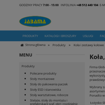
GODZINY PRACY
7:00 - 15:00
INFOLINIA
+48 512 440 104
E-M
PRODUKTY
KATALOGI I BROSZURY
USŁUGI
FA
»
»
Strona główna
Produkty
Koła i zestawy kołowe
MENU
Koła
Produkty
Firma Glob
przeznacze
Polecane produkty
wykorzysty
Stoły montażowe
prawdziwy
Stoły do pakowania paczek
Wybrany za
Stoły ESD i stanowiska
asortymenc
Stoły warsztatowe, robocze
Ponadto ws
Stelaże, stoły do montażu i
Łożysko ś
prefabrykacji szaf, płyt i rozdzielnic