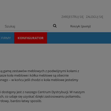
ZAREJESTRUJ SIĘ
ZALOGUJ SIĘ
Koszyk:
(pusty)
E FIRMY
KONFIGURATOR
eroką gamę zestawów meblowych z podwójnymi kołami z
Nasze koła meblowe i kółka meblowe są obecnie
wnego – w końcu jeśli chodzi o koła meblowe jesteśmy
dostępny jest z naszego Centrum Dystrybucji. W naszym
, co udaje się uzyskać dzięki zastosowaniu poliamidu.
dowy, bardzo łatwy sposób.