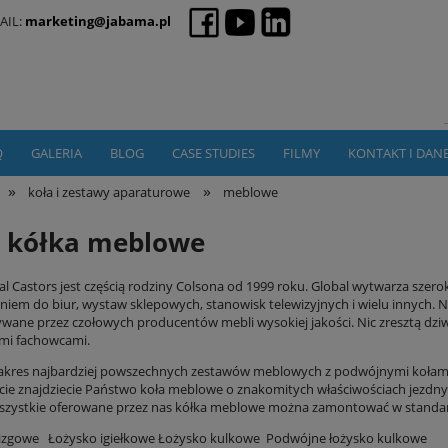
AIL:
marketing@jabama.pl
Q
GALERIA
BLOG
CASE STUDIES
FILMY
KONTAKT I DAN
»
»
koła i zestawy aparaturowe
meblowe
, kółka meblowe
al Castors jest częścią rodziny Colsona od 1999 roku. Global wytwarza sz
niem do biur, wystaw sklepowych, stanowisk telewizyjnych i wielu innych. 
wane przez czołowych producentów mebli wysokiej jakości. Nic zresztą dzi
mi fachowcami.
kres najbardziej powszechnych zestawów meblowych z podwójnymi kołami 
ie znajdziecie Państwo koła meblowe o znakomitych właściwościach jezdnych
zystkie oferowane przez nas kółka meblowe można zamontować w standar
lizgowe
Łożysko igiełkowe
Łożysko kulkowe
Podwójne łożysko kulkowe