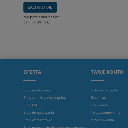
ZALOGUJ SIĘ
Nie pamiętasz hasła?
ZAREJESTRUJ SIĘ
OFERTA
TWOJE KONTO
Stoły montażowe
Ustawienia konta
Stoły z elektryczną regulacją
Rejestracja
Stoły ESD
Logowanie
Stoły do pakowania
Twoje zamówienia
Stoły warsztatowe
Przechowalnia
Stoły monterskie do szaf sterowniczych