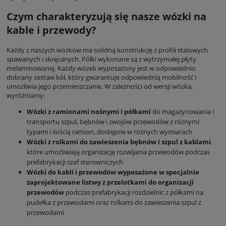
Czym charakteryzują się nasze wózki na
kable i przewody?
Każdy z naszych wózków ma solidną konstrukcję z profili stalowych
spawanych i skręcanych. Półki wykonane są z wytrzymałej płyty
melaminowanej. Każdy wózek wyposażony jest w odpowiednio
dobrany zestaw kół, który gwarantuje odpowiednią mobilność i
umożliwia jego przemieszczanie. W zależności od wersji wózka,
wyróżniamy:
Wózki z ramionami nośnymi i półkami
do magazynowania i
transportu szpul, bębnów i zwojów przewodów z różnymi
typami i ilością ramion, dostępne w różnych wymiarach
Wózki z rolkami do zawieszenia bębnów i szpul z kablami
,
które umożliwiają organizację rozwijania przewodów podczas
prefabrykacji szaf sterowniczych
Wózki do kabli i przewodów wyposażone w specjalnie
zaprojektowane listwy z przelotkami do organizacji
przewodów
podczas prefabrykacji rozdzielnic z półkami na
pudełka z przewodami oraz rolkami do zawieszenia szpul z
przewodami