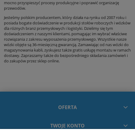
mocno przyspieszyć procesy produkcyjne i poprawić organizację
przewodów.
Jesteśmy polskim producentem, który działa na rynku od 2007 roku i
posiada bogate doświadczenie w produkcji stołów roboczych i wózków
dla różnych branż przemysłowych i logistyki. Dzielimy się tym
doświadczeniem z naszymi klientami, pomagając im wybrać właściwe
rozwiązania z zakresu wyposażenia przemysłowego. Wszystkie nasze
wózki objęte są 36-miesięczną gwarancją. Zamawiając od nas wózki do
magazynowania kabli, zyskujesz także gratis usługę montażu w ramach
dostawy. Zapraszamy także do bezpośredniego składania zamówień i
do zakupów przez sklep online.
OFERTA
TWOJE KONTO