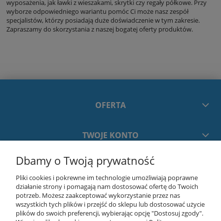
wyposażenia, jak ławki z wieszakami, skrytki czy regały półkowe. Przy
wyborze odpowiedniego wariantu pomóc Ci może nasz zespół
specjalistów, którzy posiadają duże doświadczenie w tym zakresie.
Zapraszamy do skorzystania z naszej bogatej oferty produktów.
OFERTA
TWOJE KONTO
Dbamy o Twoją prywatność
PŁATNOŚCI I DOSTAWA
Pliki cookies i pokrewne im technologie umożliwiają poprawne
działanie strony i pomagają nam dostosować ofertę do Twoich
INFORMACJE
potrzeb. Możesz zaakceptować wykorzystanie przez nas
wszystkich tych plików i przejść do sklepu lub dostosować użycie
plików do swoich preferencji, wybierając opcję "Dostosuj zgody".