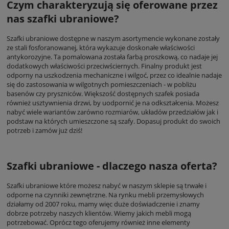
Czym charakteryzują się oferowane przez
nas szafki ubraniowe?
Szafki ubraniowe dostępne w naszym asortymencie wykonane zostały
ze stali fosforanowanej, która wykazuje doskonałe właściwości
antykorozyjne. Ta pomalowana została farbą proszkową, co nadaje jej
dodatkowych właściwości przeciwściernych. Finalny produkt jest
odporny na uszkodzenia mechaniczne i wilgoć, przez co idealnie nadaje
się do zastosowania w wilgotnych pomieszczeniach - w pobliżu
basenów czy pryszniców. Większość dostępnych szafek posiada
również usztywnienia drzwi, by uodpornić je na odkształcenia. Możesz
nabyć wiele wariantów zarówno rozmiarów, układów przedziałów jak i
podstaw na których umieszczone są szafy. Dopasuj produkt do swoich
potrzeb i zamów już dziś!
Szafki ubraniowe - dlaczego nasza oferta?
Szafki ubraniowe które możesz nabyć w naszym sklepie są trwałe i
odporne na czynniki zewnętrzne. Na rynku mebli przemysłowych
działamy od 2007 roku, mamy więc duże doświadczenie i znamy
dobrze potrzeby naszych klientów. Wiemy jakich mebli mogą
potrzebować. Oprócz tego oferujemy również inne elementy