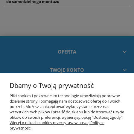
do samodzielnego montażu
OFERTA
TWOJE KONTO
Dbamy o Twoją prywatność
PŁATNOŚCI I DOSTAWA
Pliki cookies i pokrewne im technologie umożliwiają poprawne
działanie strony i pomagają nam dostosować ofertę do Twoich
INFORMACJE
potrzeb. Możesz zaakceptować wykorzystanie przez nas
wszystkich tych plików i przejść do sklepu lub dostosować użycie
plików do swoich preferencji, wybierając opcję "Dostosuj zgody".
Więcej o plikach cookies przeczytasz w naszej Polityce
O NAS
prywatności.