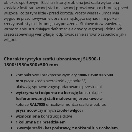
obiekcie sportowym. Blacha z której zrobiona jest szafa wykonana
została z fosforanowanej stali malowanej proszkowo, co chroni ją przed
wilgocią i co za tym idzie - przed korozją. Prosty wieszak umożliwia
wygodne przechowywanie ubrań, a znajdująca się nad nim półka -
rzeczy osobistych i drobnego wyposażenia. Stalowe drzwi zawierają
wzmocnienie utrudniające deformację a otwory w górnej i dolnej ich
części zapewniają wentylację i odprowadzanie zarówno zapachów jak i
wilgoci.
Charakterystyka szafki ubraniowej SU300-1
1800/1950x300x500 mm
kompaktowe i praktyczne wymiary
1800/1950x300x500
mm
(wysokość x szerokość x głębokość)
ułatwiają sprawne zagospodarowanie przestrzeni
wytrzymała i odporna na korozję
konstrukcja z
fosforanowanej
stali malowanej
proszkowo
w
kolorze
RAL7035
umożliwia montaż szafki w pobliżu
pryszniców
czy innych
źródeł wilgoci
wzmocniona
konstrukcja drzwi
1 kolumna
z
1 przedziałem
3 wersje
szafki -
bez podstawy
,
z nóżkami
lub
z cokołem
,