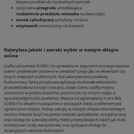
dopasuj produkt do konkretnych potrzeb
opcjonalna
przegroda
umożliwiająca
rozdzielenie przedziału wieszaka
na dwie części
zamek cylindryczny
zamykany na klucz
wizytownik
umieszczony na drzwiach
Najwyższa jakość i szeroki wybór w naszym sklepie
online
Szafka ubraniowa SU300-1 to sprawdzone, ergonomiczne wyposażenie
szatni i przebieralni zarówno w zakładach pracy jak i w siłowniach czy
innych miejscach publicznych. Stal zabezpieczona powłoką
fosforanową i farbą proszkową wykazuje doskonałe właściwości
przeciwdziałania korozji i ścieraniu, dzięki czemu szafkę można
umieszczać w pobliżu basenów, pryszniców czy innych miejsc o
wysokiej wilgotności powietrza. Węższa od egzemplarzy z serii 400,
SU300-1 to idealne rozwiązanie w sytuacjach kiedy problemem jest
ograniczone miejsce. Robiąc zakupy w naszym sklepie internetowym
możesz również liczyć na pomoc zespołu specjalistów, rozsądną cenę
oraz dostęp do szerokiej oferty mebli przemysłowych takich jak stoły
montażowe i szafy warsztatowe, oraz zyskujesz dostęp do
atrakcyjnych rabatów ilościowych.