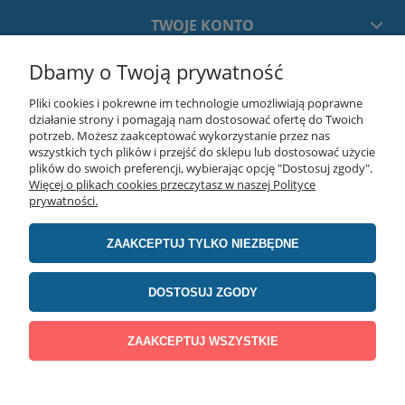
TWOJE KONTO
Dbamy o Twoją prywatność
PŁATNOŚCI I DOSTAWA
Pliki cookies i pokrewne im technologie umożliwiają poprawne
działanie strony i pomagają nam dostosować ofertę do Twoich
INFORMACJE
potrzeb. Możesz zaakceptować wykorzystanie przez nas
wszystkich tych plików i przejść do sklepu lub dostosować użycie
plików do swoich preferencji, wybierając opcję "Dostosuj zgody".
Więcej o plikach cookies przeczytasz w naszej Polityce
O NAS
prywatności.
ZAAKCEPTUJ TYLKO NIEZBĘDNE
realizacja:
advertnet.pl
DOSTOSUJ ZGODY
Producent stołów montażowych Jabama | Lawendowa 75, 05-311 Chrośla | E-
mail: marketing@jabama.pl | Tel. 790 440 232 | NIP: 8222384494 | REGON:
387782592
ZAAKCEPTUJ WSZYSTKIE