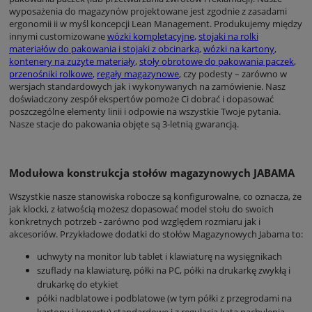
wyposażenia do magazynów projektowane jest zgodnie z zasadami
ergonomii ii w myśl koncepcji Lean Management. Produkujemy między
innymi customizowane
wózki kompletacyjne
,
stojaki na rolki
materiałów do pakowania i stojaki z obcinarką
,
wózki na kartony
,
kontenery na zużyte materiały
,
stoły obrotowe do pakowania paczek
,
przenośniki rolkowe
,
regały magazynowe
, czy podesty – zarówno w
wersjach standardowych jak i wykonywanych na zamówienie. Nasz
doświadczony zespół ekspertów pomoże Ci dobrać i dopasować
poszczególne elementy linii i odpowie na wszystkie Twoje pytania.
Nasze stacje do pakowania objęte są 3-letnią gwarancją.
Modułowa konstrukcja stołów magazynowych JABAMA
Wszystkie nasze stanowiska robocze są konfigurowalne, co oznacza, że
jak klocki, z łatwością możesz dopasować model stołu do swoich
konkretnych potrzeb - zarówno pod względem rozmiaru jak i
akcesoriów. Przykładowe dodatki do stołów Magazynowych Jabama to:
uchwyty na monitor lub tablet i klawiaturę na wysięgnikach
szuflady na klawiaturę, półki na PC, półki na drukarkę zwykłą i
drukarkę do etykiet
półki nadblatowe i podblatowe (w tym półki z przegrodami na