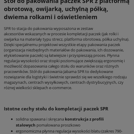
Stół do pakowania paczek SPR z platformą
obrotową, owijarką, uchylną półką,
dwiema rolkami i oświetleniem
SPR to stacja do pakowania wyposażona w zestaw
akcesoriów wskazanych w procesie kompletacji paczek (jak rolki i
owijarka na materiały typu strecz, platforma obrotowa, półka uchylna).
Dzięki specjalnemu projektowi wszystkie etapy pakowania paczek
(organizacja niezbędnych materiałów do pakowania, ich dozowanie,
etykietowanie paczek) są łatwiejsze i przyspieszają proces. Płynna
regulacja wysokości oraz stopki poziomujące zwiększają ergonomię i
możliwość dopasowania całego stołu do warunków oraz różnych
pracowników. Stół do pakowania Jabama SPR to dedykowane
rozwiązanie dla logistyki i świetnie sprawdzi się we wszelkiego rodzaju
magazynach, centrach wysyłkowych, centrach dystrybucyjnych, czy
różnej wielkości sklepach e-commerce.
Istotne cechy stołu do kompletacji paczek SPR
solidna spawana i skręcana
konstrukcja z profili
stalowych
pomalowana proszkowo
ergonomiczna płynna regulacja wysokości blatu (zakres 790-