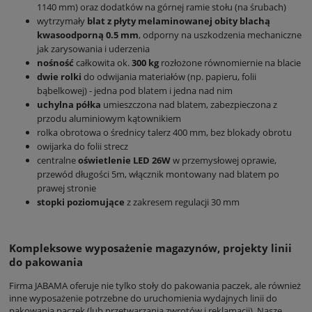
1140 mm) oraz dodatków na górnej ramie stołu (na śrubach)
wytrzymały
blat z płyty melaminowanej obity blachą
kwasoodporną 0.5 mm
, odporny na uszkodzenia mechaniczne
jak zarysowania i uderzenia
nośność
całkowita ok.
300 kg
rozłożone równomiernie na blacie
dwie rolki
do odwijania materiałów (np. papieru, folii
bąbelkowej) - jedna pod blatem i jedna nad nim
uchylna półka
umieszczona nad blatem, zabezpieczona z
przodu aluminiowym kątownikiem
rolka obrotowa o średnicy talerz 400 mm, bez blokady obrotu
owijarka do folii strecz
centralne
oświetlenie LED
26W
w przemysłowej oprawie,
przewód długości 5m, włącznik montowany nad blatem po
prawej stronie
stopki poziomujące
z zakresem regulacji 30 mm
Kompleksowe wyposażenie magazynów, projekty linii
do pakowania
Firma JABAMA oferuje nie tylko stoły do pakowania paczek, ale również
inne wyposażenie potrzebne do uruchomienia wydajnych linii do
pakowania paczek (lub przetwarzania zwrotów i reklamacji). Nasze