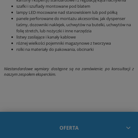
kartony i koperty) standardowe i z regulacją kąta nachylenia
szafki i szuflady montowane pod blatem
lampy LED mocowane nad stanowiskiem lub pod półką
panele perforowane do montażu akcesoriów, jak dyspenser
taśmy, dozowniki naklejek, uchwytów na butelki, uchwytów na
folię stretch, lub nożyczki i inne narzędzia
listwy zasilające i kanały kablowe
różnej wielkości pojemniki magazynowe z tworzywa
rolki na materiały do pakowania, obcinarki
Niestandardowe wymiary dostępne są na zamówienie; po konsultacji z
naszym zespołem eksperckim.
OFERTA