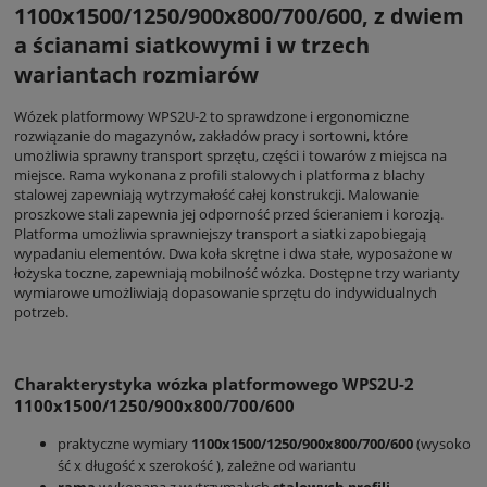
1100x1500/1250/900x800/700/600, z dwiem
a ścianami siatkowymi i w trzech
wariantach rozmiarów
Wózek platformowy WPS2U-2 to sprawdzone i ergonomiczne
rozwiązanie do magazynów, zakładów pracy i sortowni, które
umożliwia sprawny transport sprzętu, części i towarów z miejsca na
miejsce. Rama wykonana z profili stalowych i platforma z blachy
stalowej zapewniają wytrzymałość całej konstrukcji. Malowanie
proszkowe stali zapewnia jej odporność przed ścieraniem i korozją.
Platforma umożliwia sprawniejszy transport a siatki zapobiegają
wypadaniu elementów. Dwa koła skrętne i dwa stałe, wyposażone w
łożyska toczne, zapewniają mobilność wózka. Dostępne trzy warianty
wymiarowe umożliwiają dopasowanie sprzętu do indywidualnych
potrzeb.
Charakterystyka wózka platformowego WPS2U-2
1100x1500/1250/900x800/700/600
praktyczne wymiary
1100x1500/1250/900x800/700/600
(wysoko
ść x długość x szerokość ), zależne od wariantu
rama
wykonana z wytrzymałych
stalowych profili