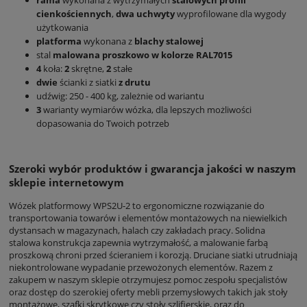
cienkościennych
,
dwa
uchwyty
wyprofilowane dla wygody
użytkowania
platforma
wykonana z
blachy stalowej
stal
malowana proszkowo w kolorze RAL7015
4
koła:
2
skrętne,
2
stałe
dwie
ścianki z siatki
z drutu
udźwig: 250 - 400 kg, zależnie od wariantu
3
warianty wymiarów wózka, dla lepszych możliwości
dopasowania do Twoich potrzeb
Szeroki wybór produktów i gwarancja jakości w naszym
sklepie internetowym
Wózek platformowy WPS2U-2 to ergonomiczne rozwiązanie do
transportowania towarów i elementów montażowych na niewielkich
dystansach w magazynach, halach czy zakładach pracy. Solidna
stalowa konstrukcja zapewnia wytrzymałość, a malowanie farbą
proszkową chroni przed ścieraniem i korozją. Druciane siatki utrudniają
niekontrolowane wypadanie przewożonych elementów. Razem z
zakupem w naszym sklepie otrzymujesz pomoc zespołu specjalistów
oraz dostęp do szerokiej oferty mebli przemysłowych takich jak stoły
montażowe, szafki skrytkowe czy stoły szlifierskie, oraz do