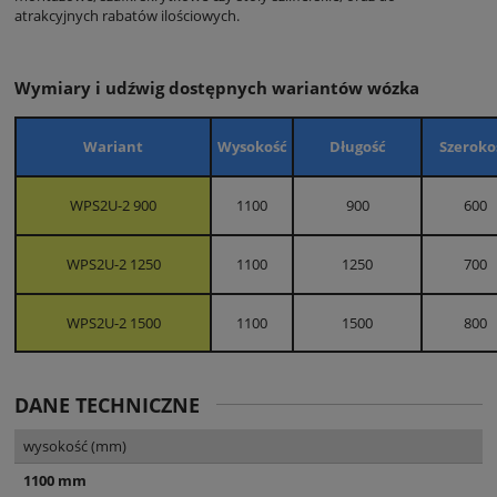
atrakcyjnych rabatów ilościowych.
Wymiary i udźwig dostępnych wariantów wózka
Wariant
Wysokość
Długość
Szeroko
WPS2U-2 900
1100
900
600
WPS2U-2 1250
1100
1250
700
WPS2U-2 1500
1100
1500
800
DANE TECHNICZNE
wysokość (mm)
1100 mm