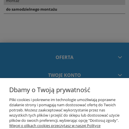
montaż
do samodzielnego montażu
OFERTA
TWOJE KONTO
Dbamy o Twoją prywatność
PŁATNOŚCI I DOSTAWA
Pliki cookies i pokrewne im technologie umożliwiają poprawne
działanie strony i pomagają nam dostosować ofertę do Twoich
INFORMACJE
potrzeb. Możesz zaakceptować wykorzystanie przez nas
wszystkich tych plików i przejść do sklepu lub dostosować użycie
plików do swoich preferencji, wybierając opcję "Dostosuj zgody".
Więcej o plikach cookies przeczytasz w naszej Polityce
O NAS