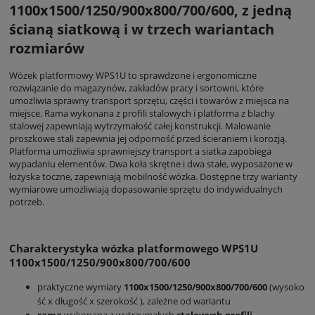
1100x1500/1250/900x800/700/600, z jedną
ścianą siatkową i w trzech wariantach
rozmiarów
Wózek platformowy WPS1U to sprawdzone i ergonomiczne
rozwiązanie do magazynów, zakładów pracy i sortowni, które
umożliwia sprawny transport sprzętu, części i towarów z miejsca na
miejsce. Rama wykonana z profili stalowych i platforma z blachy
stalowej zapewniają wytrzymałość całej konstrukcji. Malowanie
proszkowe stali zapewnia jej odporność przed ścieraniem i korozją.
Platforma umożliwia sprawniejszy transport a siatka zapobiega
wypadaniu elementów. Dwa koła skrętne i dwa stałe, wyposażone w
łożyska toczne, zapewniają mobilność wózka. Dostępne trzy warianty
wymiarowe umożliwiają dopasowanie sprzętu do indywidualnych
potrzeb.
Charakterystyka wózka platformowego WPS1U
1100x1500/1250/900x800/700/600
praktyczne wymiary
1100x1500/1250/900x800/700/600
(wysoko
ść x długość x szerokość ), zależne od wariantu
rama
wykonana z wytrzymałych
stalowych profili