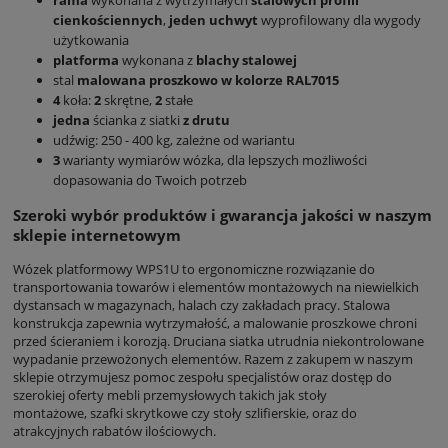
cienkościennych
,
jeden
uchwyt
wyprofilowany dla wygody
użytkowania
platforma
wykonana z
blachy stalowej
stal
malowana proszkowo w kolorze RAL7015
4
koła:
2
skrętne,
2
stałe
jedna
ścianka z siatki
z drutu
udźwig: 250 - 400 kg, zależne od wariantu
3
warianty wymiarów wózka, dla lepszych możliwości
dopasowania do Twoich potrzeb
Szeroki wybór produktów i gwarancja jakości w naszym
sklepie internetowym
Wózek platformowy WPS1U to ergonomiczne rozwiązanie do
transportowania towarów i elementów montażowych na niewielkich
dystansach w magazynach, halach czy zakładach pracy. Stalowa
konstrukcja zapewnia wytrzymałość, a malowanie proszkowe chroni
przed ścieraniem i korozją. Druciana siatka utrudnia niekontrolowane
wypadanie przewożonych elementów. Razem z zakupem w naszym
sklepie otrzymujesz pomoc zespołu specjalistów oraz dostęp do
szerokiej oferty mebli przemysłowych takich jak stoły
montażowe, szafki skrytkowe czy stoły szlifierskie, oraz do
atrakcyjnych rabatów ilościowych.