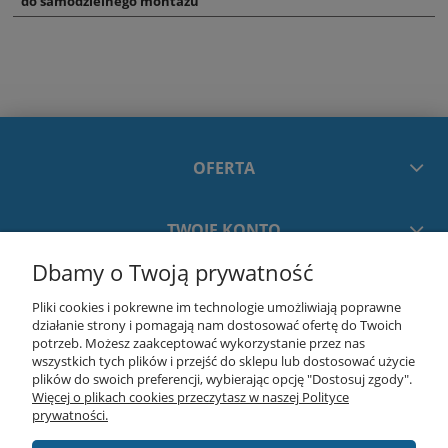
do samodzielnego montażu
OFERTA
TWOJE KONTO
Dbamy o Twoją prywatność
PŁATNOŚCI I DOSTAWA
Pliki cookies i pokrewne im technologie umożliwiają poprawne
działanie strony i pomagają nam dostosować ofertę do Twoich
potrzeb. Możesz zaakceptować wykorzystanie przez nas
INFORMACJE
wszystkich tych plików i przejść do sklepu lub dostosować użycie
plików do swoich preferencji, wybierając opcję "Dostosuj zgody".
Więcej o plikach cookies przeczytasz w naszej Polityce
O NAS
prywatności.