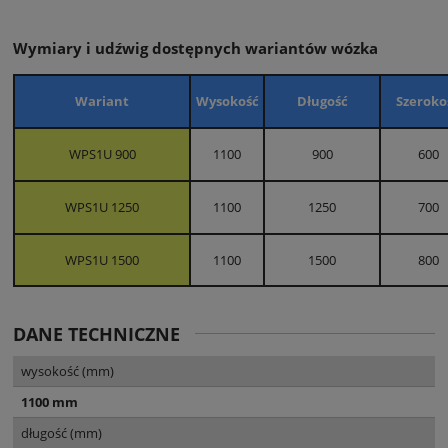
Wymiary i udźwig dostępnych wariantów wózka
Wariant
Wysokość
Długość
Szeroko
WPS1U 900
1100
900
600
WPS1U 1250
1100
1250
700
WPS1U 1500
1100
1500
800
DANE TECHNICZNE
wysokość (mm)
1100 mm
długość (mm)