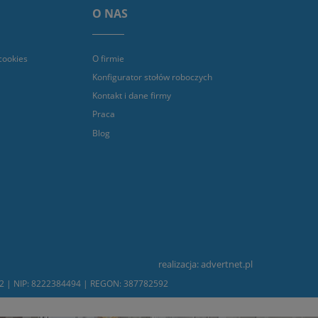
O NAS
cookies
O firmie
Konfigurator stołów roboczych
Kontakt i dane firmy
Praca
Blog
realizacja:
advertnet.pl
232 | NIP: 8222384494 | REGON: 387782592