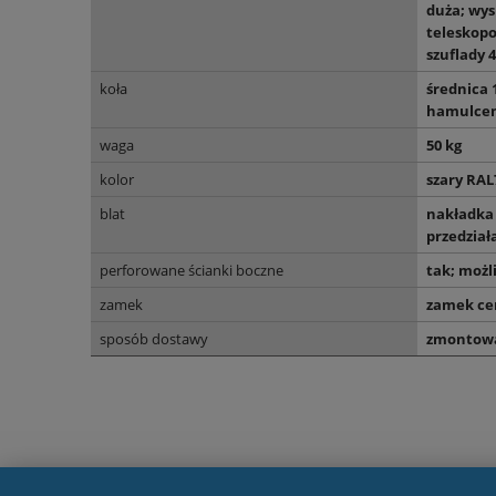
duża; wy
teleskop
szuflady 4
koła
średnica 
hamulcem
waga
50 kg
kolor
szary RAL
blat
nakładka 
przedział
perforowane ścianki boczne
tak; moż
zamek
zamek ce
sposób dostawy
zmontowa