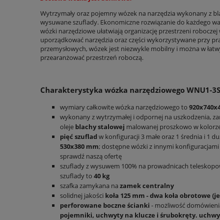
Wytrzymały oraz pojemny wózek na narzędzia wykonany z bl
wysuwane szuflady. Ekonomiczne rozwiązanie do każdego wars
wózki narzędziowe ułatwiają organizację przestrzeni roboczej
uporządkować narzędzia oraz części wykorzystywane przy pra
przemysłowych, wózek jest niezwykle mobilny i można w łatwy
przearanżować przestrzeń roboczą.
Charakterystyka wózka narzędziowego WNU1-3
wymiary całkowite wózka narzędziowego to
920x740x
wykonany z wytrzymałej i odpornej na uszkodzenia, zar
oleje
blachy stalowej
malowanej proszkowo w kolorz
pięć szuflad
w konfiguracji 3 małe oraz 1 średnia i 1 d
530x380 mm
; dostępne wózki z innymi konfiguracjami 
sprawdź naszą ofertę
szuflady z wysuwem 100% na prowadnicach teleskopow
szuflady to
40 kg
szafka zamykana na
zamek centralny
solidnej jakości
koła 125 mm - dwa koła obrotowe (j
perforowane boczne ścianki
- możliwość domówienia
pojemniki, uchwyty na klucze i śrubokręty. uchwy