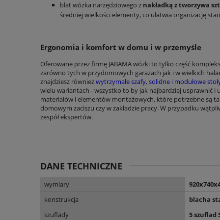
blat wózka narzędziowego z
nakładką z tworzywa sz
średniej wielkości elementy, co ułatwia organizację st
Ergonomia i komfort w domu i w przemyśle
Oferowane przez firmę JABAMA wózki to tylko część komple
zarówno tych w przydomowych garażach jak i w wielkich hal
znajdziesz również
wytrzymałe szafy
,
solidne i modułowe sto
wielu wariantach - wszystko to by jak najbardziej usprawnić i 
materiałów i elementów montażowych, które potrzebne są t
domowym zaciszu czy w zakładzie pracy. W przypadku wątpliw
zespół ekspertów.
DANE TECHNICZNE
wymiary
920x740x
konstrukcja
blacha s
szuflady
5 szuflad