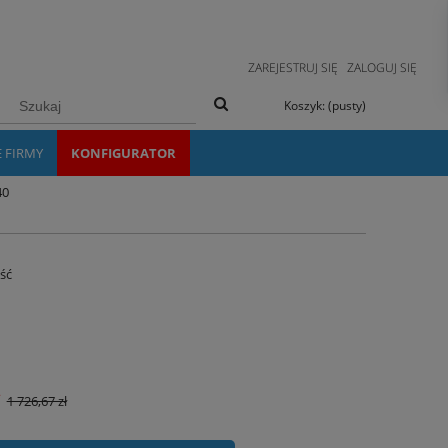
ZAREJESTRUJ SIĘ
ZALOGUJ SIĘ
Koszyk:
(pusty)
E FIRMY
KONFIGURATOR
40
ość
ł
1 726,67 zł