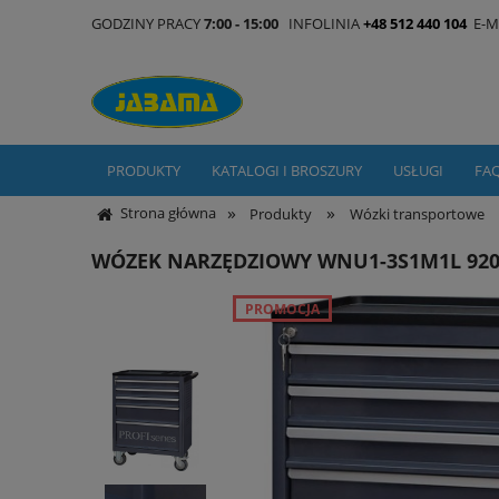
GODZINY PRACY
7:00 - 15:00
INFOLINIA
+48 512 440 104
E-M
PRODUKTY
KATALOGI I BROSZURY
USŁUGI
FA
»
»
Strona główna
Produkty
Wózki transportowe
WÓZEK NARZĘDZIOWY WNU1-3S1M1L 920
PROMOCJA