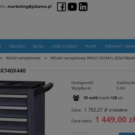
AIL:
marketing@jabama.pl
Q
GALERIA
BLOG
CASE STUDIES
FILMY
KONTAKT I DAN
»
»
Wózki narzędziowe
Wózek narzędziowy WNU1-3S1M1L 920x740x4
X740X440
Dostępność:
średnia il
Wysyłka w:
5 dni
55
osób
kupiło
128
szt.
1 782,27 zł
Cena:
2 123,80 zł
1 449,00 z
Cena netto: