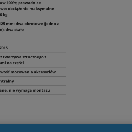
suw 100%; prowadnice
owe; obciążenie maksymalne
0 kg
125 mm; dwa obrotowe (jedno z
); dwa stałe
7015
z tworzywa sztucznego z
ami na części
liwość mocowania akcesoriów
ntralny
ne, nie wymaga montażu