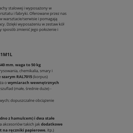
achy stalowej i wyposażony w
ztatu i fabryki. Oferowane przez nas
 w warsztacie/serwisie i pomagają
cy. Dzięki wyposażeniu w zestaw kół
 sposób zmienić jego położenie i
S1M1L
440 mm
,
waga to 50 kg
ysowania, chemikalia, smary i
e
szarym RAL7015
(korpus)
uża o
wymiarach wewnętrznych
szuflad (małe, średnie duże) -
ych; dopuszczalne obciążenie
edno z hamulcem) i dwa stałe
 akcesoriów takich jak
dodatkowe
t na ręczniki papierowe
, itp.)