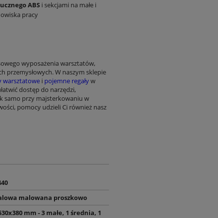
tucznego ABS
i sekcjami na małe i
anowiska pracy
ksowego wyposażenia warsztatów,
ach przemysłowych. W naszym sklepie
ły warsztatowe
i
pojemne regały
w
ułatwić dostęp do narzędzi,
ak samo przy majsterkowaniu w
ości, pomocy udzieli Ci również nasz
440
talowa malowana proszkowo
 530x380 mm - 3 małe, 1 średnia, 1