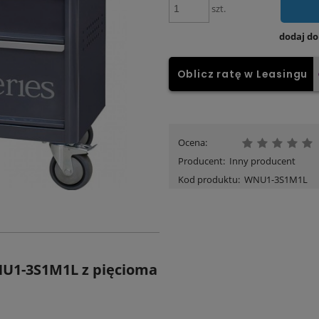
szt.
dodaj d
Oblicz ratę w Leasingu
Ocena:
Producent:
Inny producent
Kod produktu:
WNU1-3S1M1L
U1-3S1M1L z pięcioma