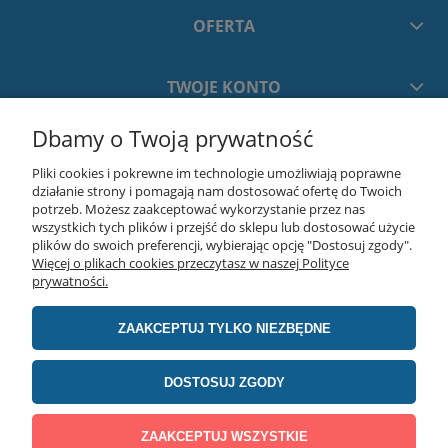
OFERTA
TWOJE KONTO
Dbamy o Twoją prywatność
PŁATNOŚCI I DOSTAWA
Pliki cookies i pokrewne im technologie umożliwiają poprawne
działanie strony i pomagają nam dostosować ofertę do Twoich
INFORMACJE
potrzeb. Możesz zaakceptować wykorzystanie przez nas
wszystkich tych plików i przejść do sklepu lub dostosować użycie
plików do swoich preferencji, wybierając opcję "Dostosuj zgody".
Więcej o plikach cookies przeczytasz w naszej Polityce
O NAS
prywatności.
ZAAKCEPTUJ TYLKO NIEZBĘDNE
realizacja:
advertnet.pl
DOSTOSUJ ZGODY
Producent stołów montażowych Jabama | Lawendowa 75, 05-311 Chrośla | E-
mail: marketing@jabama.pl | Tel. 790 440 232 | NIP: 8222384494 | REGON:
387782592
ZAAKCEPTUJ WSZYSTKIE