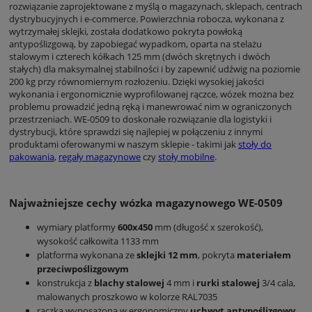
rozwiązanie zaprojektowane z myślą o magazynach, sklepach, centrach
dystrybucyjnych i e-commerce. Powierzchnia robocza, wykonana z
wytrzymałej sklejki, została dodatkowo pokryta powłoką
antypoślizgową, by zapobiegać wypadkom, oparta na stelażu
stalowym i czterech kółkach 125 mm (dwóch skrętnych i dwóch
stałych) dla maksymalnej stabilności i by zapewnić udźwig na poziomie
200 kg przy równomiernym rozłożeniu. Dzięki wysokiej jakości
wykonania i ergonomicznie wyprofilowanej rączce, wózek można bez
problemu prowadzić jedną ręką i manewrować nim w ograniczonych
przestrzeniach. WE-0509 to doskonałe rozwiązanie dla logistyki i
dystrybucji, które sprawdzi się najlepiej w połączeniu z innymi
produktami oferowanymi w naszym sklepie - takimi jak
stoły do
pakowania
,
regały magazynowe
czy
stoły mobilne
.
Najważniejsze cechy wózka magazynowego WE-0509
wymiary platformy
600x450
mm (długość x szerokość),
wysokość całkowita 1133 mm
platforma wykonana ze
sklejki 12 mm
, pokryta
materiałem
przeciwpoślizgowym
konstrukcja z
blachy stalowej
4 mm i
rurki stalowej
3/4 cala,
malowanych proszkowo w kolorze RAL7035
rączka wyposażona w ergonomiczny
uchwyt antypoślizgowy