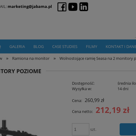
AIL:
marketing@jabama.pl
Q
GALERIA
BLOG
CASE STUDIES
FILMY
KONTAKT I DAN
»
»
ów
Ramiona na monitor
Wolnostojące ramię Seasa na 2 monitory
ITORY POZIOME
Dostępność:
średnia il
Wysyłka w:
14 dni
260,99 zł
Cena:
212,19 zł
Cena netto:
szt.