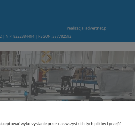
realizacja:
advertnet.pl
232 | NIP: 8222384494 | REGON: 387782592
kceptować wykorzystanie przez nas wszystkich tych plików i przejść