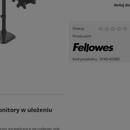
dodaj d
Ocena:
Producent:
Kod produktu:
914D-83360
nitory w ułożeniu
ry sprawdzające się najlepiej, gdy