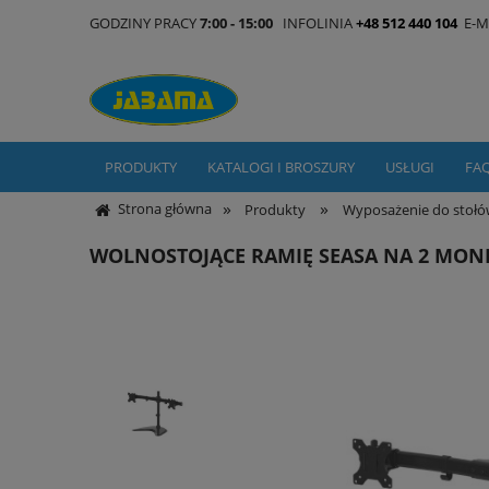
GODZINY PRACY
7:00 - 15:00
INFOLINIA
+48 512 440 104
E-M
PRODUKTY
KATALOGI I BROSZURY
USŁUGI
FA
»
»
Strona główna
Produkty
Wyposażenie do stoł
WOLNOSTOJĄCE RAMIĘ SEASA NA 2 MON