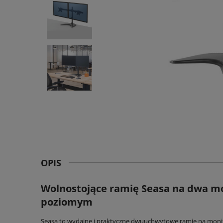
OPIS
Wolnostojące ramię Seasa na dwa mo
poziomym
Seasa to wydajne i praktyczne dwuuchwytowe ramię na monito