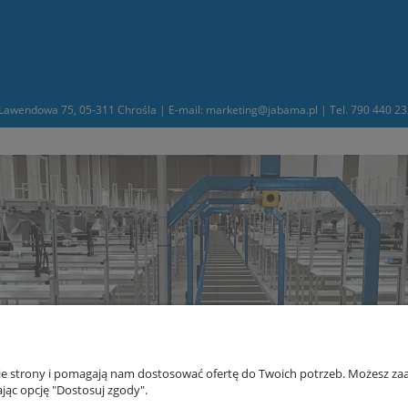
awendowa 75, 05-311 Chrośla | E-mail: marketing@jabama.pl | Tel. 790 440 
nie strony i pomagają nam dostosować ofertę do Twoich potrzeb. Możesz zaa
jąc opcję "Dostosuj zgody".