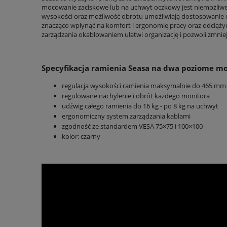
mocowanie zaciskowe lub na uchwyt oczkowy jest niemożliwe
wysokości oraz możliwość obrotu umożliwiają dostosowanie
znacząco wpłynąć na komfort i ergonomię pracy oraz odciążyć
zarządzania okablowaniem ułatwi organizację i pozwoli zmniej
Specyfikacja ramienia Seasa na dwa poziome m
regulacja wysokości ramienia maksymalnie do 465 mm
regulowane nachylenie i obrót każdego monitora
udźwig całego ramienia do 16 kg - po 8 kg na uchwyt
ergonomiczny system zarządzania kablami
zgodność ze standardem VESA 75×75 i 100×100
kolor: czarny