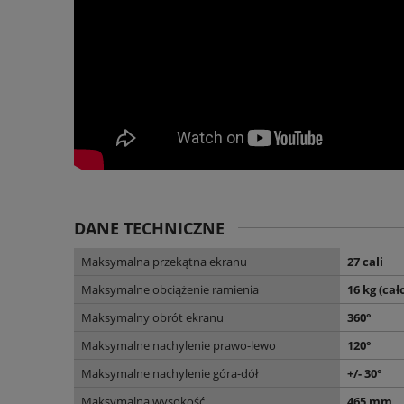
DANE TECHNICZNE
Maksymalna przekątna ekranu
27 cali
Maksymalne obciążenie ramienia
16 kg (cał
Maksymalny obrót ekranu
360°
Maksymalne nachylenie prawo-lewo
120°
Maksymalne nachylenie góra-dół
+/- 30°
Maksymalna wysokość
465 mm