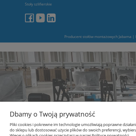
Stoły szlifierskie
Producent stołów montażowych Jabama | L
Dbamy o Twoją prywatność
Pliki cookies i pokrewne im technologie umożliwiają poprawne działa
do sklepu lub dostosować użycie plików do swoich preferencji, wybiera
Więcej o plikach cookies przeczytasz w naszej Polityce prywatności.