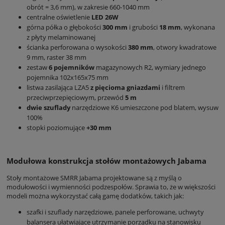
obrót = 3,6 mm), w zakresie 660-1040 mm
centralne oświetlenie
LED 26W
górna półka o głębokości
300 mm
i grubości
18 mm
, wykonana
z płyty melaminowanej
ścianka perforowana o wysokości
380 mm
, otwory kwadratowe
9 mm, raster 38 mm
zestaw
6 pojemników
magazynowych R2, wymiary jednego
pojemnika 102x165x75 mm
listwa zasilająca LZA5
z pięcioma gniazdami
i filtrem
przeciwprzepięciowym, przewód
5 m
dwie szuflady
narzędziowe K6 umieszczone pod blatem, wysuw
100%
stopki poziomujące
+30 mm
Modułowa konstrukcja stołów montażowych Jabama
Stoły montażowe SMRR Jabama projektowane są z myślą o
modułowości i wymienności podzespołów. Sprawia to, że w większości
modeli można wykorzystać całą gamę dodatków, takich jak:
szafki i szuflady narzędziowe, panele perforowane, uchwyty
balansera ułatwiające utrzymanie porządku na stanowisku