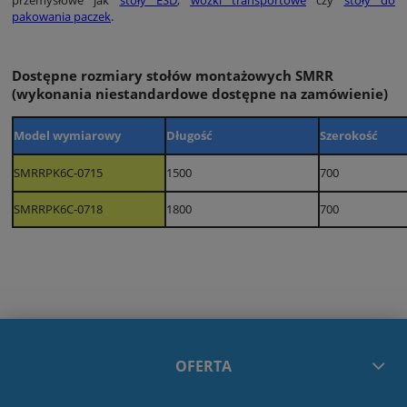
pakowania paczek
.
Dostępne rozmiary stołów montażowych SMRR
(wykonania niestandardowe dostępne na zamówienie)
Model wymiarowy
Długość
Szerokość
SMRRPK6C-0715
1500
700
SMRRPK6C-0718
1800
700
OFERTA