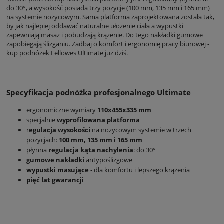
do 30°, a wysokość posiada trzy pozycje (100 mm, 135 mm i 165 mm)
na systemie nożycowym. Sama platforma zaprojektowana została tak,
by jak najlepiej oddawać naturalne ułożenie ciała a wypustki
zapewniają masaż i pobudzają krążenie. Do tego nakładki gumowe
zapobiegają ślizganiu. Zadbaj o komfort i ergonomię pracy biurowej -
kup podnóżek Fellowes Ultimate już dziś.
Specyfikacja podnóżka profesjonalnego Ultimate
ergonomiczne wymiary
110x455x335 mm
specjalnie
wyprofilowana platforma
r
egulacja wysokości
na nożycowym systemie w trzech
pozycjach:
100 mm, 135 mm i 165 mm
płynna
regulacja kąta nachylenia
: do 30°
gumowe nakładki
antypoślizgowe
wypustki masujące
- dla komfortu i lepszego krążenia
pięć lat gwarancji