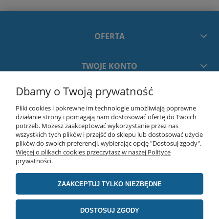
OFERTA
TWOJE KONTO
Dbamy o Twoją prywatność
PŁATNOŚCI I DOSTAWA
Pliki cookies i pokrewne im technologie umożliwiają poprawne
działanie strony i pomagają nam dostosować ofertę do Twoich
INFORMACJE
potrzeb. Możesz zaakceptować wykorzystanie przez nas
wszystkich tych plików i przejść do sklepu lub dostosować użycie
plików do swoich preferencji, wybierając opcję "Dostosuj zgody".
Więcej o plikach cookies przeczytasz w naszej Polityce
O NAS
prywatności.
ZAAKCEPTUJ TYLKO NIEZBĘDNE
realizacja:
advertnet.pl
DOSTOSUJ ZGODY
Producent stołów montażowych Jabama | Lawendowa 75, 05-311 Chrośla | E-