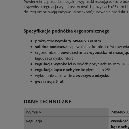
Powierzchnia posiada specjalne wypustki masujące, które po
krążenie, a regulacja wysokości w dwóch pozycjach (85 mm i 1
do 25°) umożliwiają indywidualne skonfigurowanie produktu i
Specyfikacja podnóżka ergonomicznego
praktyczne
wymiary 74x448x330 mm
solidna podstawa
zapewniająca komfort użytkowania
ergonomiczna
powierzchnia z wypustkami masują
łagodząca dyskomfort
regulacja wysokości
w dwóch pozycjach: 85 mm i 10
regulacja kąta nachylenia
: płynnie do 25°
wykonanie całkowicie
z tworzyw z odzysku
gwarancja 5 lat
DANE TECHNICZNE
Wymiary
74x448x3
Regulacja
wysokość 
kąt nachy