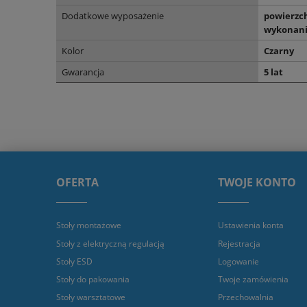
Dodatkowe wyposażenie
powierzc
wykonanie
Kolor
Czarny
Gwarancja
5 lat
OFERTA
TWOJE KONTO
Stoły montażowe
Ustawienia konta
Stoły z elektryczną regulacją
Rejestracja
Stoły ESD
Logowanie
Stoły do pakowania
Twoje zamówienia
Stoły warsztatowe
Przechowalnia