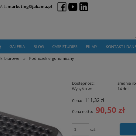
AIL:
marketing@jabama.pl
Q
GALERIA
BLOG
CASE STUDIES
FILMY
KONTAKT I DAN
»
ki biurowe
Podnóżek ergonomiczny
Dostępność:
średnia il
Wysyłka w:
14 dni
111,32 zł
Cena:
90,50 zł
Cena netto:
szt.