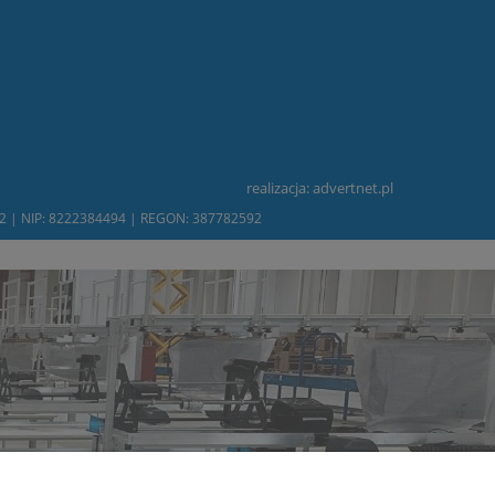
realizacja:
advertnet.pl
232 | NIP: 8222384494 | REGON: 387782592