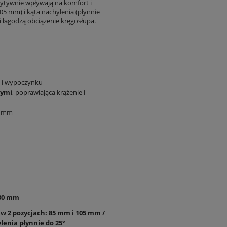
zytywnie wpływają na komfort i
05 mm) i kąta nachylenia (płynnie
 łagodzą obciążenie kręgosłupa.
 i wypoczynku
cymi
, poprawiająca krążenie i
5 mm
30 mm
w 2 pozycjach: 85 mm i 105 mm /
lenia płynnie do 25°