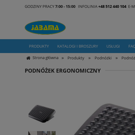
GODZINY PRACY
7:00 - 15:00
INFOLINIA
+48 512 440 104
E-M
PRODUKTY
KATALOGI I BROSZURY
USŁUGI
FA
»
»
»
Strona główna
Produkty
Podnóżki
Podnóż
PODNÓŻEK ERGONOMICZNY