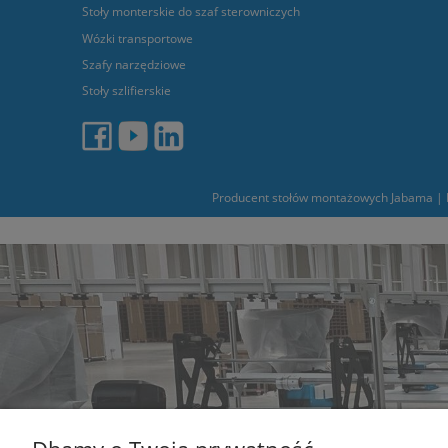
Stoły monterskie do szaf sterowniczych
Wózki transportowe
Szafy narzędziowe
Stoły szlifierskie
Producent stołów montażowych Jabama | L