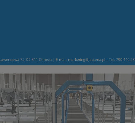
awendowa 75, 05-311 Chrośla | E-mail: marketing@jabama.pl | Tel. 790 440 