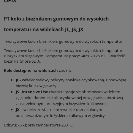
OPIS
PT koło z bieżnikiem gumowym do wysokich
temperatur na widelcach JL, JS, JX
Tworzywowe koło z bieżnikiem gumowym do wysokich temperatur
Tworzywowe koło z bieżnikiem gumowym do wysokich temperatur
z łożyskiem ślizgowym. Temperatura pracy: -40°C / +250°C. Twardość
bieżnika: Shore 62°A.
Koło dostępne na widelcach z serii:
JL -
widelec stalowy pokryty powłoką ocynkowaną, z podwójną
bieżnią kulek w głowicy
JS
-
Intensive Use
charakteryzuje się obrotowym widelcem
z głęboko tłoczonej stali ocynkowanej oraz głowicą obrotową
z uszczelnionym precyzyjnym łożyskiem kulkowym
JX
– widelec ze stali nierdzewnej, z uszczelnionym
oraz utwardzonym łożyskiem kulkowym w głowicy
Udźwig 75 kg przy temperaturze 250°C.