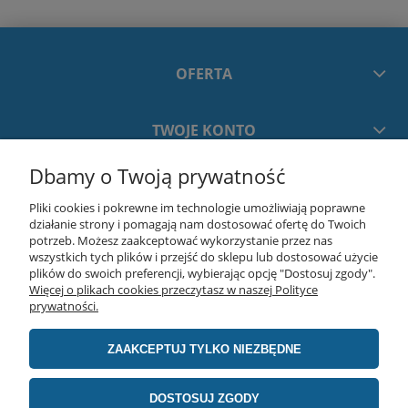
OFERTA
TWOJE KONTO
Dbamy o Twoją prywatność
PŁATNOŚCI I DOSTAWA
Pliki cookies i pokrewne im technologie umożliwiają poprawne
działanie strony i pomagają nam dostosować ofertę do Twoich
INFORMACJE
potrzeb. Możesz zaakceptować wykorzystanie przez nas
wszystkich tych plików i przejść do sklepu lub dostosować użycie
plików do swoich preferencji, wybierając opcję "Dostosuj zgody".
Więcej o plikach cookies przeczytasz w naszej Polityce
O NAS
prywatności.
ZAAKCEPTUJ TYLKO NIEZBĘDNE
realizacja:
advertnet.pl
DOSTOSUJ ZGODY