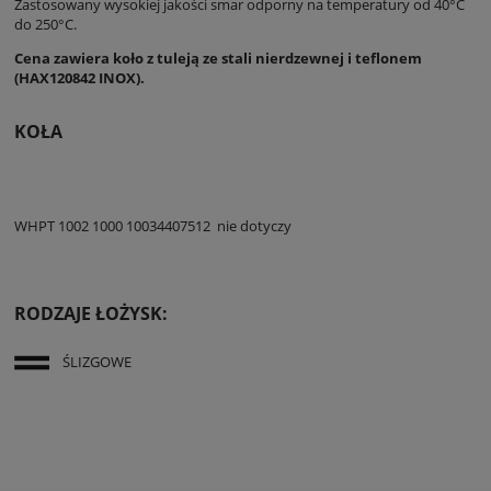
Zastosowany wysokiej jakości smar odporny na temperatury od 40°C
do 250°C.
Cena zawiera koło z tuleją ze stali nierdzewnej i teflonem
(HAX120842 INOX).
KOŁA
WHPT 1002 1000
100
34
40
75
12
nie dotyczy
RODZAJE ŁOŻYSK:
ŚLIZGOWE