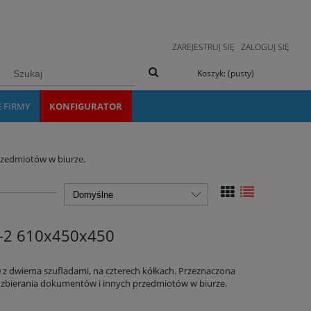
ZAREJESTRUJ SIĘ
ZALOGUJ SIĘ
Koszyk:
(pusty)
E FIRMY
KONFIGURATOR
przedmiotów w biurze.
D-2 610x450x450
z dwiema szufladami, na czterech kółkach. Przeznaczona
b zbierania dokumentów i innych przedmiotów w biurze.