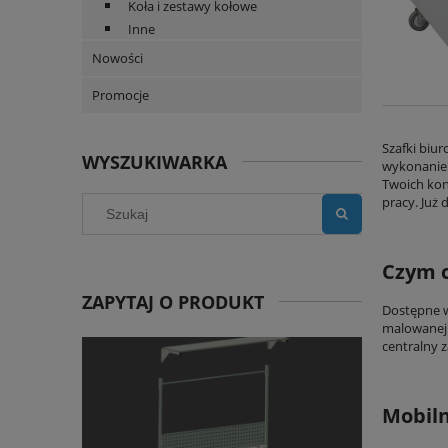
Koła i zestawy kołowe
Inne
Nowości
Promocje
Szafki biu
WYSZUKIWARKA
wykonaniem
Twoich kon
pracy. Już d
Czym c
ZAPYTAJ O PRODUKT
Dostępne w 
malowanej 
centralny 
Mobiln