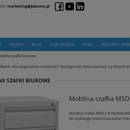
AIL:
marketing@jabama.pl
Q
GALERIA
BLOG
CASE STUDIES
FILMY
KONTAKT I DAN
obilne szafki biurowe
kółkach, dla zwiększenia mobilności i dostępności dokumentacji czy innych 
E SZAFKI BIUROWE
Mobilna szafka MS
Mobilna szafka MSD-2 610x450x450 
do szybkiego przemieszczania i/lu