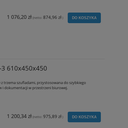
1 076,20 zł
874,96 zł
(netto:
)
DO KOSZYKA
D-3 610x450x450
 z trzema szufladami, przystosowana do szybkiego
 i dokumentacji w przestrzeni biurowej.
1 200,34 zł
975,89 zł
(netto:
)
DO KOSZYKA