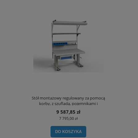
Stół montażowy regulowany za pomocą
korby, z szufladą, pojemnikami i
oświetleniem
9 587,85 zł
7 795,00 zł
DO KOSZYKA