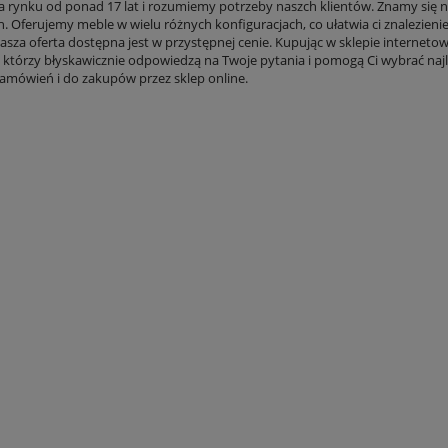
a rynku od ponad 17 lat i rozumiemy potrzeby naszch klientów. Znamy się na
. Oferujemy meble w wielu różnych konfiguracjach, co ułatwia ci znalezi
asza oferta dostępna jest w przystępnej cenie. Kupując w sklepie internet
 którzy błyskawicznie odpowiedzą na Twoje pytania i pomogą Ci wybrać naj
zamówień i do zakupów przez sklep online.