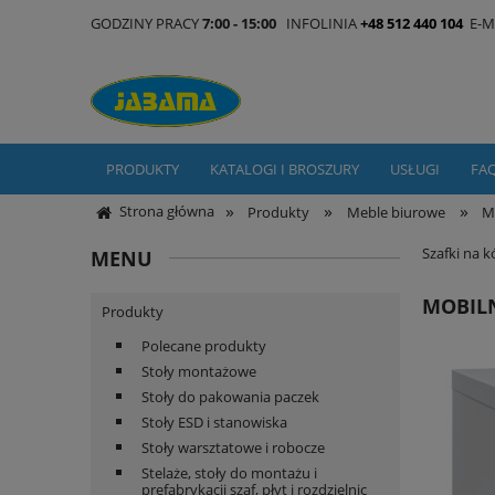
GODZINY PRACY
7:00 - 15:00
INFOLINIA
+48 512 440 104
E-M
PRODUKTY
KATALOGI I BROSZURY
USŁUGI
FA
»
»
»
Strona główna
Produkty
Meble biurowe
M
Szafki na 
MENU
MOBILN
Produkty
Polecane produkty
Stoły montażowe
Stoły do pakowania paczek
Stoły ESD i stanowiska
Stoły warsztatowe i robocze
Stelaże, stoły do montażu i
prefabrykacji szaf, płyt i rozdzielnic